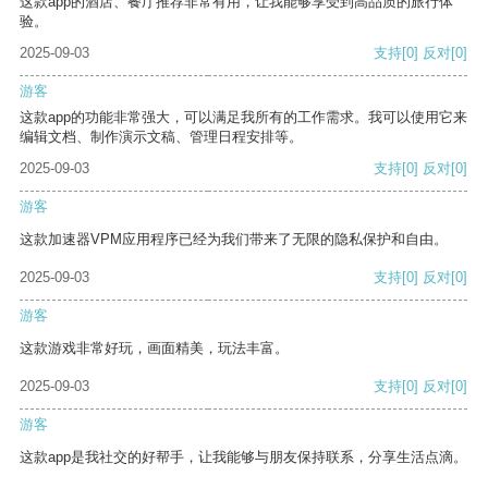
这款app的酒店、餐厅推荐非常有用，让我能够享受到高品质的旅行体
验。
2025-09-03
支持
[0]
反对
[0]
游客
这款app的功能非常强大，可以满足我所有的工作需求。我可以使用它来
编辑文档、制作演示文稿、管理日程安排等。
2025-09-03
支持
[0]
反对
[0]
游客
这款加速器VPM应用程序已经为我们带来了无限的隐私保护和自由。
2025-09-03
支持
[0]
反对
[0]
游客
这款游戏非常好玩，画面精美，玩法丰富。
2025-09-03
支持
[0]
反对
[0]
游客
这款app是我社交的好帮手，让我能够与朋友保持联系，分享生活点滴。