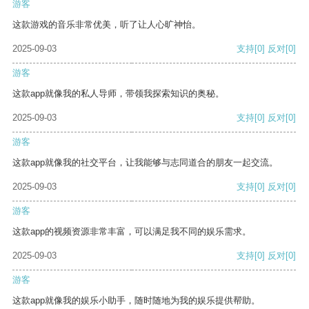
游客
这款游戏的音乐非常优美，听了让人心旷神怡。
2025-09-03
支持
[0]
反对
[0]
游客
这款app就像我的私人导师，带领我探索知识的奥秘。
2025-09-03
支持
[0]
反对
[0]
游客
这款app就像我的社交平台，让我能够与志同道合的朋友一起交流。
2025-09-03
支持
[0]
反对
[0]
游客
这款app的视频资源非常丰富，可以满足我不同的娱乐需求。
2025-09-03
支持
[0]
反对
[0]
游客
这款app就像我的娱乐小助手，随时随地为我的娱乐提供帮助。