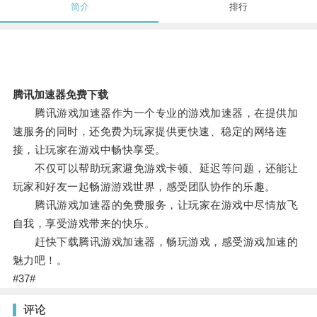
简介
排行
腾讯加速器免费下载
腾讯游戏加速器作为一个专业的游戏加速器，在提供加
速服务的同时，还免费为玩家提供更快速、稳定的网络连
接，让玩家在游戏中畅快享受。
不仅可以帮助玩家避免游戏卡顿、延迟等问题，还能让
玩家和好友一起畅游游戏世界，感受团队协作的乐趣。
腾讯游戏加速器的免费服务，让玩家在游戏中尽情放飞
自我，享受游戏带来的快乐。
赶快下载腾讯游戏加速器，畅玩游戏，感受游戏加速的
魅力吧！。
#37#
评论