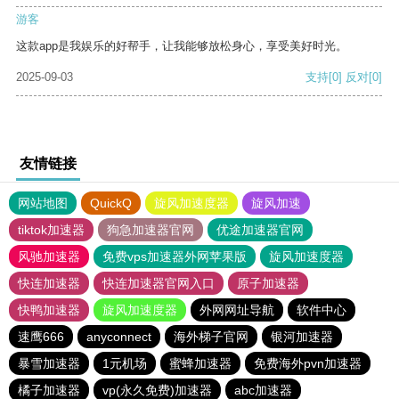
游客
这款app是我娱乐的好帮手，让我能够放松身心，享受美好时光。
2025-09-03
支持
[0]
反对
[0]
友情链接
网站地图
QuickQ
旋风加速度器
旋风加速
tiktok加速器
狗急加速器官网
优途加速器官网
风驰加速器
免费vps加速器外网苹果版
旋风加速度器
快连加速器
快连加速器官网入口
原子加速器
快鸭加速器
旋风加速度器
外网网址导航
软件中心
速鹰666
anyconnect
海外梯子官网
银河加速器
暴雪加速器
1元机场
蜜蜂加速器
免费海外pvn加速器
橘子加速器
vp(永久免费)加速器
abc加速器