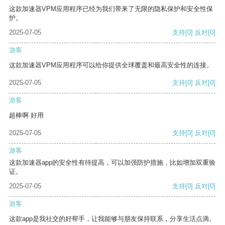
这款加速器VPM应用程序已经为我们带来了无限的隐私保护和安全性保
护。
2025-07-05
支持
[0]
反对
[0]
游客
这款加速器VPM应用程序可以给你提供全球覆盖和最高安全性的连接。
2025-07-05
支持
[0]
反对
[0]
游客
超棒啊 好用
2025-07-05
支持
[0]
反对
[0]
游客
这款加速器app的安全性有待提高，可以加强防护措施，比如增加双重验
证。
2025-07-05
支持
[0]
反对
[0]
游客
这款app是我社交的好帮手，让我能够与朋友保持联系，分享生活点滴。