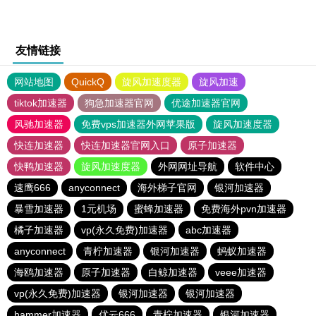
友情链接
网站地图
QuickQ
旋风加速度器
旋风加速
tiktok加速器
狗急加速器官网
优途加速器官网
风驰加速器
免费vps加速器外网苹果版
旋风加速度器
快连加速器
快连加速器官网入口
原子加速器
快鸭加速器
旋风加速度器
外网网址导航
软件中心
速鹰666
anyconnect
海外梯子官网
银河加速器
暴雪加速器
1元机场
蜜蜂加速器
免费海外pvn加速器
橘子加速器
vp(永久免费)加速器
abc加速器
anyconnect
青柠加速器
银河加速器
蚂蚁加速器
海鸥加速器
原子加速器
白鲸加速器
veee加速器
vp(永久免费)加速器
银河加速器
银河加速器
hammer加速器
优云666
青柠加速器
银河加速器