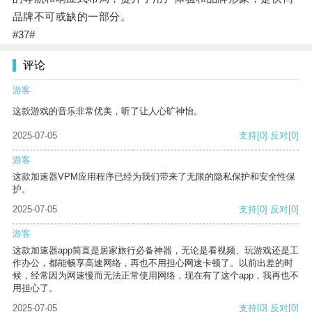
品牌不可或缺的一部分。
#37#
评论
游客
这款游戏的音乐非常优美，听了让人心旷神怡。
2025-07-05
支持
[0]
反对
[0]
游客
这款加速器VPM应用程序已经为我们带来了无限的隐私保护和安全性保
护。
2025-07-05
支持
[0]
反对
[0]
游客
这款加速器app简直是居家旅行必备神器，无论是看视频、玩游戏还是工
作办公，都能畅享高速网络，再也不用担心网速卡顿了。以前出差的时
候，经常因为网速慢而无法正常使用网络，现在有了这个app，我再也不
用担心了。
2025-07-05
支持
[0]
反对
[0]