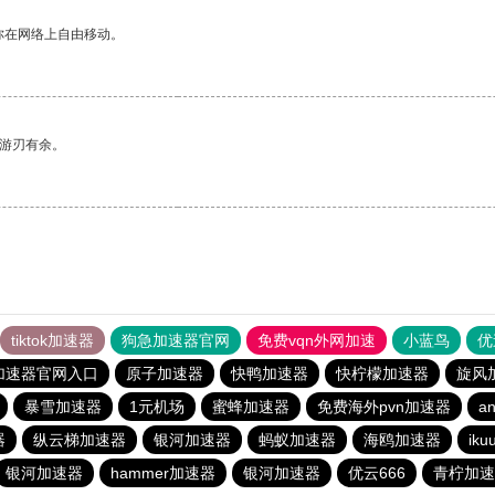
你在网络上自由移动。
中游刃有余。
tiktok加速器
狗急加速器官网
免费vqn外网加速
小蓝鸟
优
加速器官网入口
原子加速器
快鸭加速器
快柠檬加速器
旋风
暴雪加速器
1元机场
蜜蜂加速器
免费海外pvn加速器
an
器
纵云梯加速器
银河加速器
蚂蚁加速器
海鸥加速器
ik
银河加速器
hammer加速器
银河加速器
优云666
青柠加速