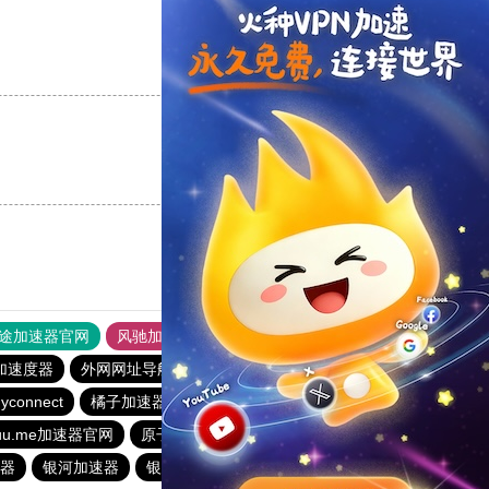
支持
[0]
反对
[0]
支持
[0]
反对
[0]
途加速器官网
风驰加速器
旋风加速器
加速度器
外网网址导航
软件中心
速鹰666
anyconnect
yconnect
橘子加速器
vp(永久免费)加速器
abc加速器
uuu.me加速器官网
原子加速器
白鲸加速器
veee加速器
器
银河加速器
银河加速器
银河加速器
暴雪加速器