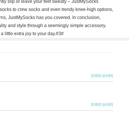
antly slip or leave your feet sweaty – JustMySocks
socks to crew socks and even trendy knee-high options,
erns, JustMySocks has you covered. In conclusion,
ality and style through a seemingly simple accessory.
little extra joy to your day.#3#
支持
[0]
反对
[0]
支持
[0]
反对
[0]