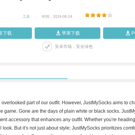
工具
|
时间：2024-06-24
|
卓下载
苹果下载
安卓市场，安全绿色
erlooked part of our outfit. However, JustMySocks aims to chan
le game. Gone are the days of plain white or black socks. JustMy
nt accessory that enhances any outfit. Whether you're heading to
ook. But it's not just about style; JustMySocks prioritizes comfo