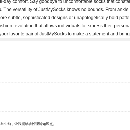
or all-day comfort. Say goodbye to uncomfortable socks that const
p. The versatility of JustMySocks knows no bounds. From ankle 
ore subtle, sophisticated designs or unapologetically bold patt
ashion revolution that allows individuals to express their person
our favorite pair of JustMySocks to make a statement and bring a 
非常生动，让我能够轻松理解知识点。