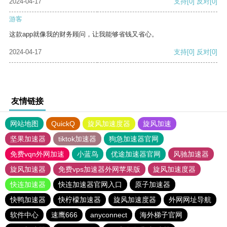
2024-04-17
支持
[0]
反对
[0]
游客
这款app就像我的财务顾问，让我能够省钱又省心。
2024-04-17
支持
[0]
反对
[0]
友情链接
网站地图
QuickQ
旋风加速度器
旋风加速
坚果加速器
tiktok加速器
狗急加速器官网
免费vqn外网加速
小蓝鸟
优途加速器官网
风驰加速器
旋风加速器
免费vps加速器外网苹果版
旋风加速度器
快连加速器
快连加速器官网入口
原子加速器
快鸭加速器
快柠檬加速器
旋风加速度器
外网网址导航
软件中心
速鹰666
anyconnect
海外梯子官网