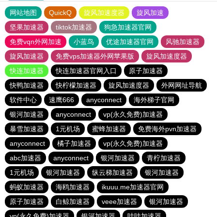
网站地图
QuickQ
旋风加速度器
旋风加速
坚果加速器
tiktok加速器
狗急加速器官网
免费vqn外网加速
小蓝鸟
优途加速器官网
风驰加速器
旋风加速器
免费vps加速器外网苹果版
旋风加速度器
快连加速器
快连加速器官网入口
原子加速器
快鸭加速器
快柠檬加速器
旋风加速度器
外网网址导航
软件中心
速鹰666
anyconnect
海外梯子官网
银河加速器
anyconnect
vp(永久免费)加速器
暴雪加速器
1元机场
蜜蜂加速器
免费海外pvn加速器
anyconnect
橘子加速器
vp(永久免费)加速器
abc加速器
anyconnect
银河加速器
青柠加速器
1元机场
银河加速器
纵云梯加速器
银河加速器
蚂蚁加速器
海鸥加速器
ikuuu.me加速器官网
原子加速器
白鲸加速器
veee加速器
银河加速器
vp(永久免费)加速器
银河加速器
哇哇加速器