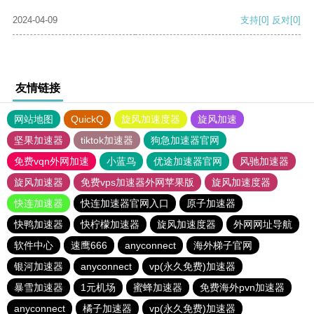
2024-04-09
支持
[0]
反对
[0]
友情链接
网站地图
QuickQ
旋风加速度器
旋风加速
坚果加速器
tiktok加速器
狗急加速器官网
免费vqn外网加速
小蓝鸟
优途加速器官网
风驰加速器
旋风加速器
免费vps加速器外网苹果版
旋风加速度器
快连加速器
快连加速器官网入口
原子加速器
快鸭加速器
快柠檬加速器
旋风加速度器
外网网址导航
软件中心
速鹰666
anyconnect
海外梯子官网
银河加速器
anyconnect
vp(永久免费)加速器
暴雪加速器
1元机场
蜜蜂加速器
免费海外pvn加速器
anyconnect
橘子加速器
vp(永久免费)加速器