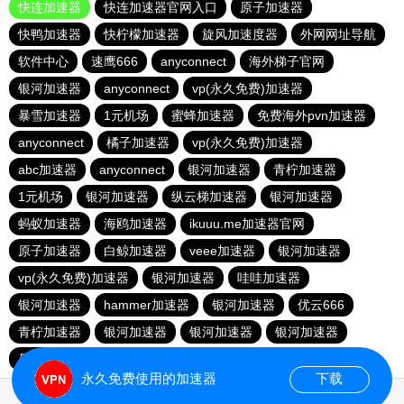
快连加速器
快连加速器官网入口
原子加速器
快鸭加速器
快柠檬加速器
旋风加速度器
外网网址导航
软件中心
速鹰666
anyconnect
海外梯子官网
银河加速器
anyconnect
vp(永久免费)加速器
暴雪加速器
1元机场
蜜蜂加速器
免费海外pvn加速器
anyconnect
橘子加速器
vp(永久免费)加速器
abc加速器
anyconnect
银河加速器
青柠加速器
1元机场
银河加速器
纵云梯加速器
银河加速器
蚂蚁加速器
海鸥加速器
ikuuu.me加速器官网
原子加速器
白鲸加速器
veee加速器
银河加速器
vp(永久免费)加速器
银河加速器
哇哇加速器
银河加速器
hammer加速器
银河加速器
优云666
青柠加速器
银河加速器
银河加速器
银河加速器
暴雪加速器
荔枝加速器
永久免费使用的加速器
下载