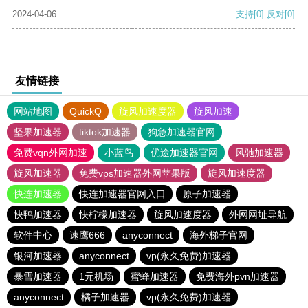
2024-04-06
支持
[0]
反对
[0]
友情链接
网站地图
QuickQ
旋风加速度器
旋风加速
坚果加速器
tiktok加速器
狗急加速器官网
免费vqn外网加速
小蓝鸟
优途加速器官网
风驰加速器
旋风加速器
免费vps加速器外网苹果版
旋风加速度器
快连加速器
快连加速器官网入口
原子加速器
快鸭加速器
快柠檬加速器
旋风加速度器
外网网址导航
软件中心
速鹰666
anyconnect
海外梯子官网
银河加速器
anyconnect
vp(永久免费)加速器
暴雪加速器
1元机场
蜜蜂加速器
免费海外pvn加速器
anyconnect
橘子加速器
vp(永久免费)加速器