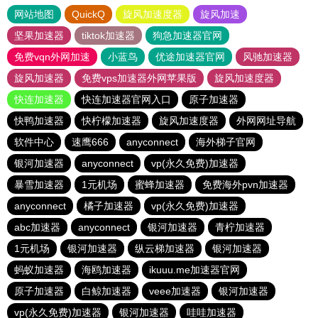
网站地图
QuickQ
旋风加速度器
旋风加速
坚果加速器
tiktok加速器
狗急加速器官网
免费vqn外网加速
小蓝鸟
优途加速器官网
风驰加速器
旋风加速器
免费vps加速器外网苹果版
旋风加速度器
快连加速器
快连加速器官网入口
原子加速器
快鸭加速器
快柠檬加速器
旋风加速度器
外网网址导航
软件中心
速鹰666
anyconnect
海外梯子官网
银河加速器
anyconnect
vp(永久免费)加速器
暴雪加速器
1元机场
蜜蜂加速器
免费海外pvn加速器
anyconnect
橘子加速器
vp(永久免费)加速器
abc加速器
anyconnect
银河加速器
青柠加速器
1元机场
银河加速器
纵云梯加速器
银河加速器
蚂蚁加速器
海鸥加速器
ikuuu.me加速器官网
原子加速器
白鲸加速器
veee加速器
银河加速器
vp(永久免费)加速器
银河加速器
哇哇加速器