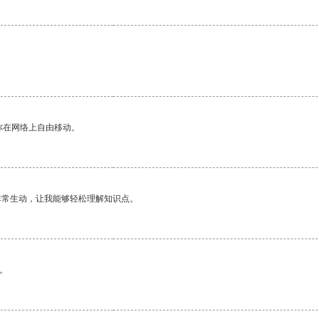
你在网络上自由移动。
非常生动，让我能够轻松理解知识点。
。