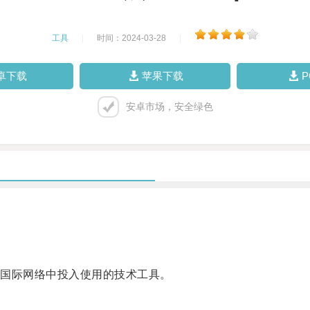
工具
|
时间：2024-03-28
|
卓下载
苹果下载
安卓市场，安全绿色
国际网络中投入使用的技术工具。