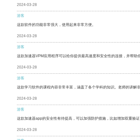
2024-03-28
游客
这款软件的功能非常强大，使用起来非常方便。
2024-03-28
游客
这款加速器VPM应用程序可以给你提供最高速度和安全性的连接，并帮助
2024-03-28
游客
这款学习软件的课程内容非常丰富，涵盖了各个学科的知识。老师的讲解
2024-03-28
游客
这款加速器app的安全性有待提高，可以加强防护措施，比如增加双重验证
2024-03-28