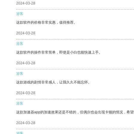
2024-03-28
游客
这款软件的价格非常实惠，值得推荐。
2024-03-28
游客
这款软件的操作非常简单，即使是小白也能快速上手。
2024-03-28
游客
这款游戏的剧情非常感人，让我久久不能忘怀。
2024-03-28
游客
这款加速器app的加速效果还是不错的，但偶尔也会出现卡顿的情况，希
2024-03-28
游客