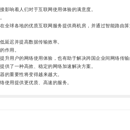
接影响着人们对于互联网使用体验的满意度。
。
全球各地的优质互联网服务提供商机房，并通过智能路由算
低延迟并提高数据传输效率。
的作用。
升用户的网络使用体验，也有助于解决跨国企业间网络传输
提供了一种高效、稳定的网络加速解决方案。
器的重要性将变得越来越大。
络使用提供更优质、高速的服务。