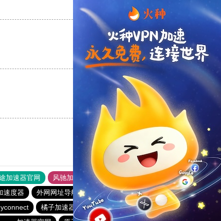
支持
[0]
反对
[0]
支持
[0]
反对
[0]
支持
[0]
反对
[0]
途加速器官网
风驰加速器
旋风加速器
加速度器
外网网址导航
软件中心
速鹰666
anyconnect
yconnect
橘子加速器
vp(永久免费)加速器
abc加速器