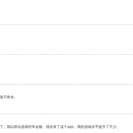
中游刃有余。
了。我以前玩游戏经常会输，现在有了这个app，我的游戏水平提升了不少。