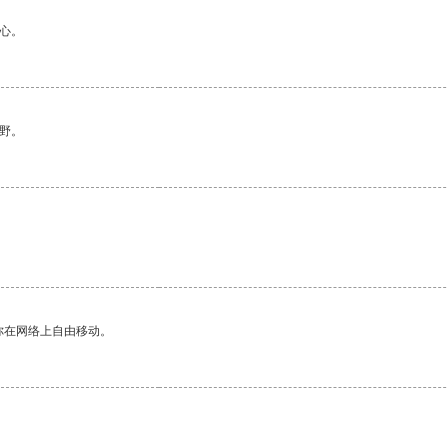
心。
野。
你在网络上自由移动。