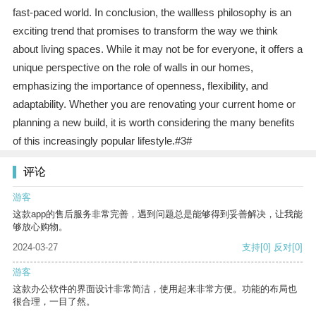
fast-paced world. In conclusion, the wallless philosophy is an
exciting trend that promises to transform the way we think
about living spaces. While it may not be for everyone, it offers a
unique perspective on the role of walls in our homes,
emphasizing the importance of openness, flexibility, and
adaptability. Whether you are renovating your current home or
planning a new build, it is worth considering the many benefits
of this increasingly popular lifestyle.#3#
评论
游客
这款app的售后服务非常完善，遇到问题总是能够得到妥善解决，让我能
够放心购物。
2024-03-27
支持
[0]
反对
[0]
游客
这款办公软件的界面设计非常简洁，使用起来非常方便。功能的布局也
很合理，一目了然。