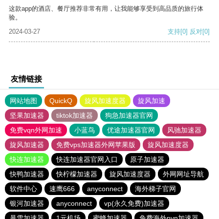
这款app的酒店、餐厅推荐非常有用，让我能够享受到高品质的旅行体
验。
2024-03-27
支持
[0]
反对
[0]
友情链接
网站地图
QuickQ
旋风加速度器
旋风加速
坚果加速器
tiktok加速器
狗急加速器官网
免费vqn外网加速
小蓝鸟
优途加速器官网
风驰加速器
旋风加速器
免费vps加速器外网苹果版
旋风加速度器
快连加速器
快连加速器官网入口
原子加速器
快鸭加速器
快柠檬加速器
旋风加速度器
外网网址导航
软件中心
速鹰666
anyconnect
海外梯子官网
银河加速器
anyconnect
vp(永久免费)加速器
暴雪加速器
1元机场
蜜蜂加速器
免费海外pvn加速器