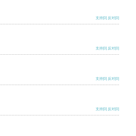
支持
[0]
反对
[0]
支持
[0]
反对
[0]
支持
[0]
反对
[0]
支持
[0]
反对
[0]