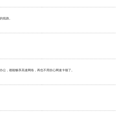
区的线路。
作办公，都能畅享高速网络，再也不用担心网速卡顿了。