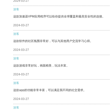
2024-03-27
游客
这款加速器VPM应用程序可以给你提供全球覆盖和最高安全性的连接。
2024-03-27
游客
这款软件的社区氛围非常好，可以与其他用户交流学习心得。
2024-03-27
游客
这款游戏非常好玩，画面精美，玩法丰富。
2024-03-27
游客
这款app的功能非常丰富，可以满足我不同的社交需求。
2024-03-27
游客