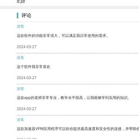
#3#
评论
游客
这款软件的功能非常强大，可以满足我日常使用的需求。
2024-03-27
游客
这个软件我非常喜欢
2024-03-27
游客
这款app的老师非常专业，教学水平很高，让我能够学到实用的知识。
2024-03-27
游客
这款加速器VPM应用程序可以给你提供最高速度和安全性的连接，并帮助