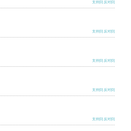
支持
[0]
反对
[0]
支持
[0]
反对
[0]
支持
[0]
反对
[0]
支持
[0]
反对
[0]
支持
[0]
反对
[0]