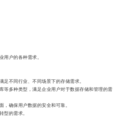
业用户的各种需求。
。
满足不同行业、不同场景下的存储需求。
库等多种类型，满足企业用户对于数据存储和管理的需
面，确保用户数据的安全和可靠。
转型的需求。