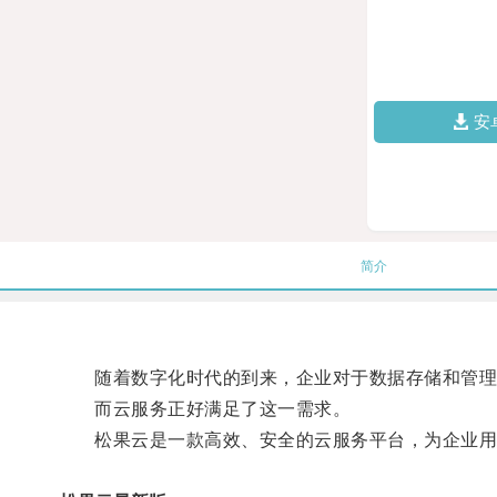
安
简介
随着数字化时代的到来，企业对于数据存储和管理
而云服务正好满足了这一需求。
松果云是一款高效、安全的云服务平台，为企业用户