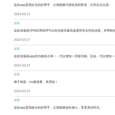
这款app是我社交的好帮手，让我能够与朋友保持联系，分享生活点滴。
2024-03-27
游客
这款加速器VPM应用程序可以给你提供最高速度和安全性的连接，并帮助
2024-03-27
游客
这款加速器app的功能有点单一，可以增加一些新功能。比如，可以增加
2024-03-27
游客
梯子神器，ins随便看，美美哒！
2024-03-27
游客
这款app是我娱乐的好帮手，让我能够放松身心，享受美好时光。