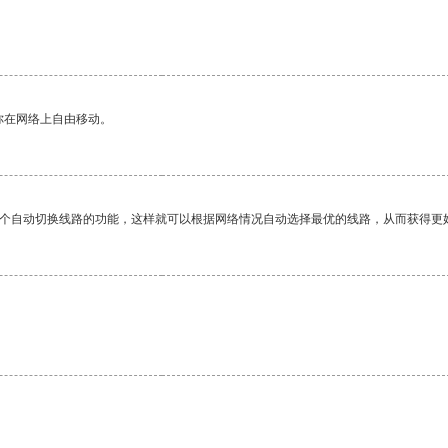
你在网络上自由移动。
一个自动切换线路的功能，这样就可以根据网络情况自动选择最优的线路，从而获得更