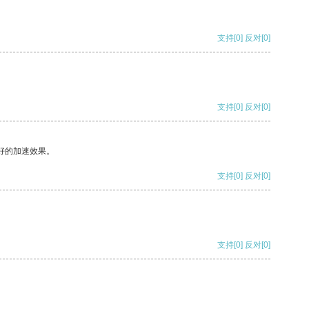
支持
[0]
反对
[0]
支持
[0]
反对
[0]
好的加速效果。
支持
[0]
反对
[0]
支持
[0]
反对
[0]