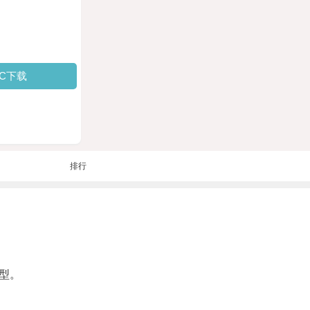
PC下载
排行
型。