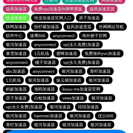
免费vqn外网加速
小蓝鸟
优途加速器官网
风驰加速器
旋风加速器
免费vps加速器外网苹果版
旋风加速度器
快连加速器
快连加速器官网入口
原子加速器
快鸭加速器
快柠檬加速器
旋风加速度器
外网网址导航
软件中心
速鹰666
anyconnect
海外梯子官网
银河加速器
anyconnect
vp(永久免费)加速器
暴雪加速器
1元机场
蜜蜂加速器
免费海外pvn加速器
anyconnect
橘子加速器
vp(永久免费)加速器
abc加速器
anyconnect
银河加速器
青柠加速器
1元机场
银河加速器
纵云梯加速器
银河加速器
蚂蚁加速器
海鸥加速器
ikuuu.me加速器官网
原子加速器
白鲸加速器
veee加速器
银河加速器
vp(永久免费)加速器
银河加速器
哇哇加速器
银河加速器
hammer加速器
银河加速器
优云666
青柠加速器
银河加速器
银河加速器
银河加速器