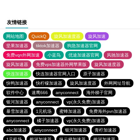
友情链接
网站地图
QuickQ
旋风加速度器
旋风加速
坚果加速器
tiktok加速器
狗急加速器官网
免费vqn外网加速
小蓝鸟
优途加速器官网
风驰加速器
旋风加速器
免费vps加速器外网苹果版
旋风加速度器
快连加速器
快连加速器官网入口
原子加速器
快鸭加速器
快柠檬加速器
旋风加速度器
外网网址导航
软件中心
速鹰666
anyconnect
海外梯子官网
银河加速器
anyconnect
vp(永久免费)加速器
暴雪加速器
1元机场
蜜蜂加速器
免费海外pvn加速器
anyconnect
橘子加速器
vp(永久免费)加速器
abc加速器
anyconnect
银河加速器
青柠加速器
1元机场
银河加速器
纵云梯加速器
银河加速器